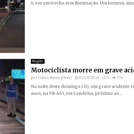
6, em um trecho sem iluminação. Um homem, ainda
Região
Motociclista morre em grave ac
por
Cobra News (User)
01/09/2025
0
774
Na noite deste domingo (31), um grave acidente re
anos, na PR-445, em Londrina, próximo ao...