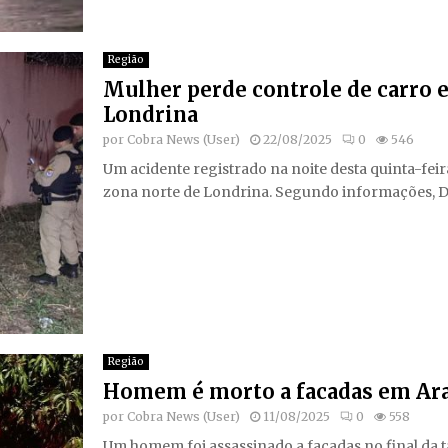
Região
Mulher perde controle de carro e
Londrina
por
Cobra News (User)
22/08/2025
0
546
Um acidente registrado na noite desta quinta-fei
zona norte de Londrina. Segundo informações, Dé
Região
Homem é morto a facadas em Ar
por
Cobra News (User)
11/08/2025
0
558
Um homem foi assassinado a facadas no final da t