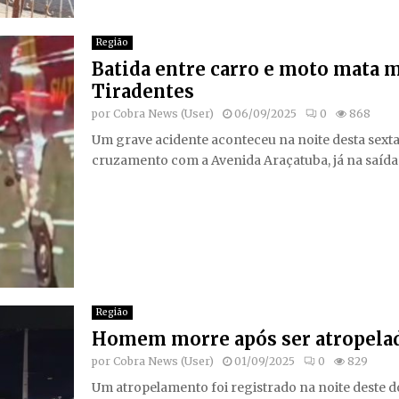
Região
Batida entre carro e moto mata m
Tiradentes
por
Cobra News (User)
06/09/2025
0
868
Um grave acidente aconteceu na noite desta sexta
cruzamento com a Avenida Araçatuba, já na saída 
Região
Homem morre após ser atropelad
por
Cobra News (User)
01/09/2025
0
829
Um atropelamento foi registrado na noite deste 