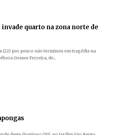
 invade quarto na zona norte de
ra (22) por pouco não terminou em tragédia na
bora Gomes Ferreira, de...
apongas
arde deste domingo (10), no Jardim São Bento,