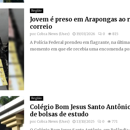
Região
Jovem é preso em Arapongas ao r
correio
por
Cobra News (User)
19/03/2026
0
815
A Polícia Federal prendeu em flagrante, na última
momento em que ele recebia uma encomenda post
Região
Colégio Bom Jesus Santo Antônio
de bolsas de estudo
por
Cobra News (User)
13/10/2025
0
771