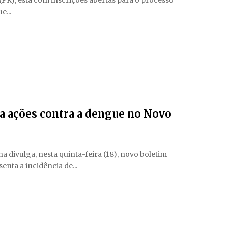
PR), está com inscrições abertas para o processo
e...
ca ações contra a dengue no Novo
 divulga, nesta quinta-feira (18), novo boletim
nta a incidência de...