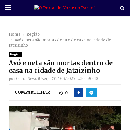
P
R
Home
Região
I
Avó e neta são mortas dentro de casa na cidade de
Jataizinho
M
Região
Avó e neta são mortas dentro de
A
casa na cidade de Jataizinho
por
Cobra News (User)
24/03/2025
0
610
R
COMPARTILHAR
0
Y
M