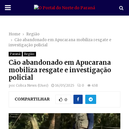
P
R
Home
Região
I
Cão abandonado em Apucarana mobiliza resgate e
investigação policial
M
Paraná
Região
Cão abandonado em Apucarana
A
mobiliza resgate e investigação
policial
R
por
Cobra News (User)
16/05/2025
0
458
COMPARTILHAR
Y
0
M