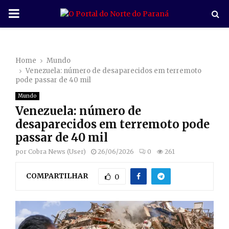
P
R
Home
Mundo
I
Venezuela: número de desaparecidos em terremoto
pode passar de 40 mil
M
Mundo
Venezuela: número de
A
desaparecidos em terremoto pode
passar de 40 mil
R
por
Cobra News (User)
26/06/2026
0
261
COMPARTILHAR
Y
0
M