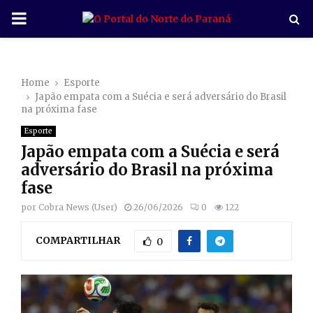
P
R
Home
Esporte
I
Japão empata com a Suécia e será adversário do Brasil
na próxima fase
M
Esporte
Japão empata com a Suécia e será
A
adversário do Brasil na próxima
fase
R
por
Cobra News (User)
26/06/2026
0
122
COMPARTILHAR
Y
0
M