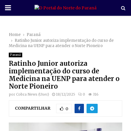
P
R
Home
Paraná
I
Ratinho Junior autoriza implementação do curso de
Medicina na UENP para atender o Norte Pioneiro
M
Paraná
Ratinho Junior autoriza
A
implementação do curso de
Medicina na UENP para atender o
R
Norte Pioneiro
por
Cobra News (User)
18/12/2025
0
316
Y
COMPARTILHAR
0
M