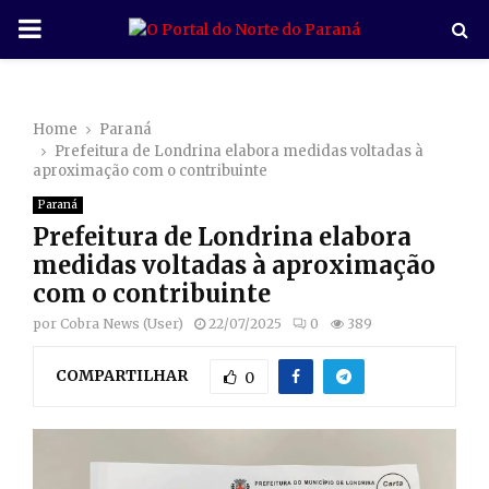
P
R
Home
Paraná
I
Prefeitura de Londrina elabora medidas voltadas à
aproximação com o contribuinte
M
Paraná
Prefeitura de Londrina elabora
A
medidas voltadas à aproximação
com o contribuinte
R
por
Cobra News (User)
22/07/2025
0
389
COMPARTILHAR
Y
0
M