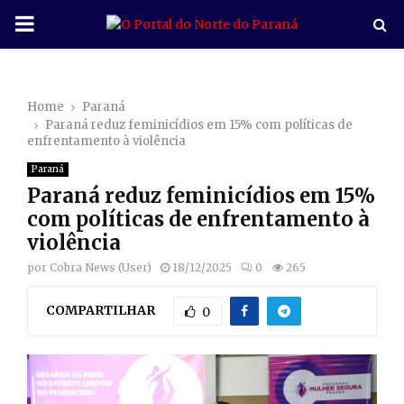
P
R
Home
Paraná
I
Paraná reduz feminicídios em 15% com políticas de
enfrentamento à violência
M
Paraná
Paraná reduz feminicídios em 15%
A
com políticas de enfrentamento à
violência
R
por
Cobra News (User)
18/12/2025
0
265
COMPARTILHAR
Y
0
M