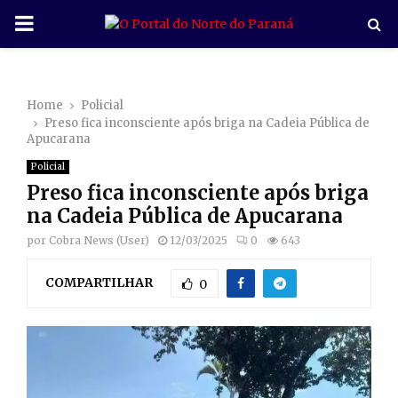
P
R
Home
Policial
I
Preso fica inconsciente após briga na Cadeia Pública de
Apucarana
M
Policial
Preso fica inconsciente após briga
A
na Cadeia Pública de Apucarana
por
Cobra News (User)
12/03/2025
0
643
R
COMPARTILHAR
0
Y
M