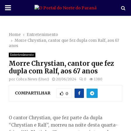
P
R
Home
Entretenimento
I
Morre Chrystian, cantor que fez dupla com Ralf, aos 67
anos
M
Entretenimento
Morre Chrystian, cantor que fez
A
dupla com Ralf, aos 67 anos
por
Cobra News (User)
20/06/2024
0
1380
R
COMPARTILHAR
0
Y
M
O cantor Chrystian, que fez parte da dupla
“Chrystian e Ralf”, morreu na noite desta quarta-