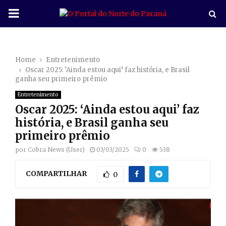
P
R
Home
Entretenimento
I
Oscar 2025: ‘Ainda estou aqui’ faz história, e Brasil
ganha seu primeiro prêmio
M
Entretenimento
Oscar 2025: ‘Ainda estou aqui’ faz
A
história, e Brasil ganha seu
primeiro prêmio
R
por
Cobra News (User)
03/03/2025
0
538
COMPARTILHAR
Y
0
M