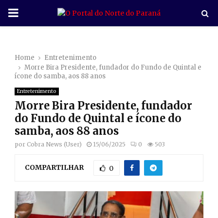
P
R
Home
Entretenimento
I
Morre Bira Presidente, fundador do Fundo de Quintal e
ícone do samba, aos 88 anos
M
Entretenimento
Morre Bira Presidente, fundador
A
do Fundo de Quintal e ícone do
samba, aos 88 anos
R
por
Cobra News (User)
15/06/2025
0
503
COMPARTILHAR
Y
0
M