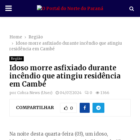
P
R
Home
Região
I
Idoso morre asfixiado durante incêndio que atingiu
residência em Cambé
M
Região
Idoso morre asfixiado durante
A
incêndio que atingiu residência
em Cambé
R
por
Cobra News (User)
04/07/2024
0
1366
COMPARTILHAR
Y
0
M
Na noite desta quarta-feira (03), um idoso,