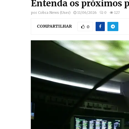
Entenda os próximos p
por
Cobra News (User)
11/06/2026
0
127
COMPARTILHAR
0