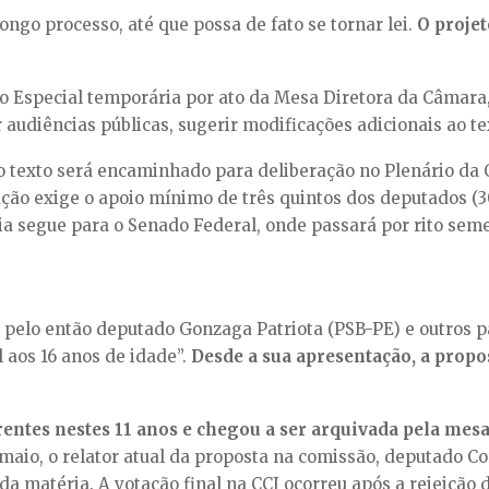
ngo processo, até que possa de fato se tornar lei.
O proje
 Especial temporária por ato da Mesa Diretora da Câmara,
udiências públicas, sugerir modificações adicionais ao text
o texto será encaminhado para deliberação no Plenário da
ção exige o apoio mínimo de três quintos dos deputados (3
ia segue para o Senado Federal, onde passará por rito sem
pelo então deputado Gonzaga Patriota (PSB-PE) e outros 
 aos 16 anos de idade”.
Desde a sua apresentação, a propo
erentes nestes 11 anos e chegou a ser arquivada pela mes
 maio, o relator atual da proposta na comissão, deputado Cor
 da matéria. A votação final na CCJ ocorreu após a rejeiçã