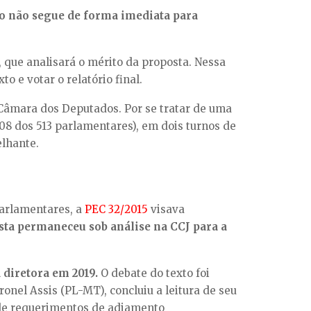
to não segue de forma imediata para
 que analisará o mérito da proposta. Nessa
o e votar o relatório final.
 Câmara dos Deputados. Por se tratar de uma
08 dos 513 parlamentares), em dois turnos de
elhante.
parlamentares, a
PEC 32/2015
visava
sta permaneceu sob análise na CCJ para a
a diretora em 2019.
O debate do texto foi
onel Assis (PL-MT), concluiu a leitura de seu
o de requerimentos de adiamento