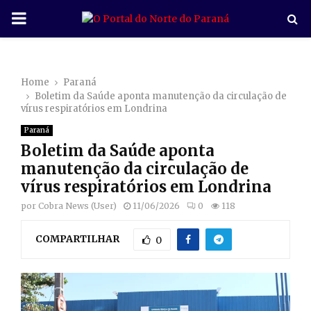
P
R
Home
Paraná
I
Boletim da Saúde aponta manutenção da circulação de
vírus respiratórios em Londrina
M
Paraná
Boletim da Saúde aponta
A
manutenção da circulação de
vírus respiratórios em Londrina
R
por
Cobra News (User)
11/06/2026
0
118
COMPARTILHAR
Y
0
M