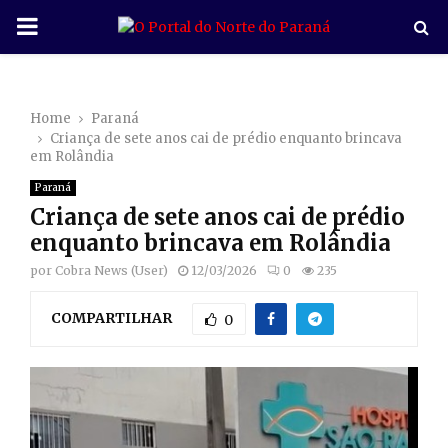
P
R
Home
Paraná
I
Criança de sete anos cai de prédio enquanto brincava
em Rolândia
M
Paraná
Criança de sete anos cai de prédio
A
enquanto brincava em Rolândia
por
Cobra News (User)
12/03/2026
0
235
R
COMPARTILHAR
0
Y
M