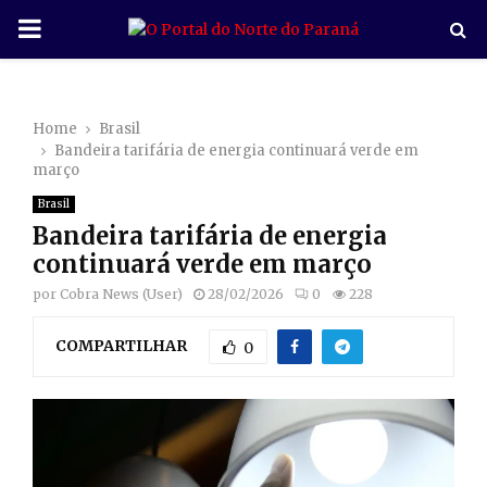
P
R
Home
Brasil
I
Bandeira tarifária de energia continuará verde em
março
M
Brasil
Bandeira tarifária de energia
A
continuará verde em março
por
Cobra News (User)
28/02/2026
0
228
R
COMPARTILHAR
0
Y
M