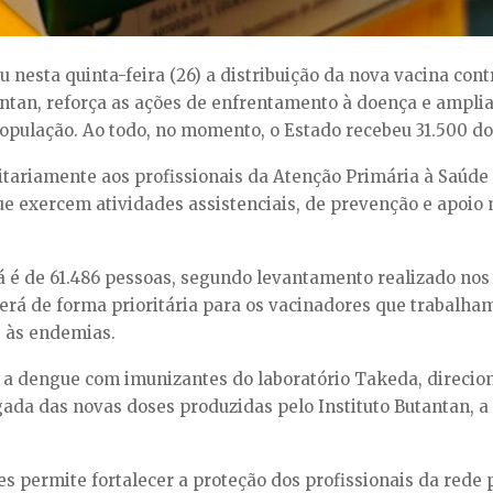
u nesta quinta-feira (26) a distribuição da nova vacina con
antan, reforça as ações de enfrentamento à doença e ampli
opulação. Ao todo, no momento, o Estado recebeu 31.500 do
itariamente aos profissionais da Atenção Primária à Saúde 
que exercem atividades assistenciais, de prevenção e apoio
ná é de 61.486 pessoas, segundo levantamento realizado no
erá de forma prioritária para os vacinadores que trabalha
 às endemias.
 a dengue com imunizantes do laboratório Takeda, direciona
ada das novas doses produzidas pelo Instituto Butantan, a 
s permite fortalecer a proteção dos profissionais da rede 