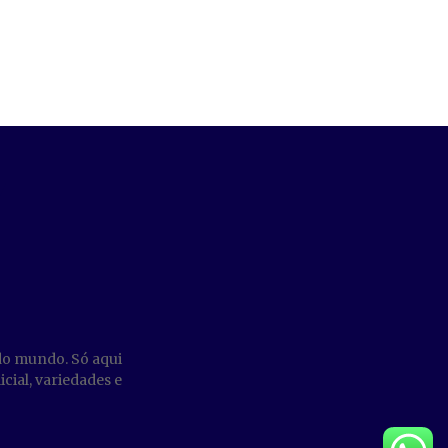
do mundo. Só aqui
cial, variedades e