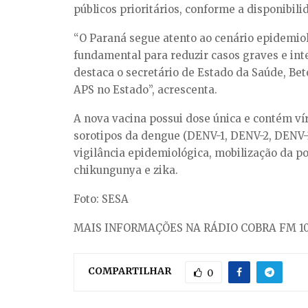
públicos prioritários, conforme a disponibil
“O Paraná segue atento ao cenário epidemio
fundamental para reduzir casos graves e int
destaca o secretário de Estado da Saúde, Be
APS no Estado”, acrescenta.
A nova vacina possui dose única e contém vír
sorotipos da dengue (DENV-1, DENV-2, DENV-3
vigilância epidemiológica, mobilização da 
chikungunya e zika.
Foto: SESA
MAIS INFORMAÇÕES NA RÁDIO COBRA FM 10
COMPARTILHAR
0