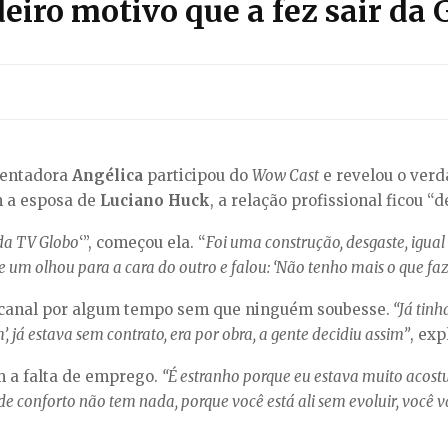
eiro motivo que a fez sair da 
esentadora
Angélica
participou do
Wow Cast
e revelou o verd
m a esposa de
Luciano Huck
, a relação profissional ficou “
 da TV Globo
‘”, começou ela. “
Foi uma construção, desgaste, igual
m olhou para a cara do outro e falou: ‘Não tenho mais o que faz
no canal por algum tempo sem que ninguém soubesse.
“Já tinh
, já estava sem contrato, era por obra, a gente decidiu assim”
, exp
m a falta de emprego.
“É estranho porque eu estava muito acos
e conforto não tem nada, porque você está ali sem evoluir, você 