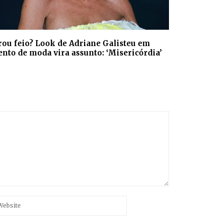
rou feio? Look de Adriane Galisteu em
ento de moda vira assunto: ‘Misericórdia’