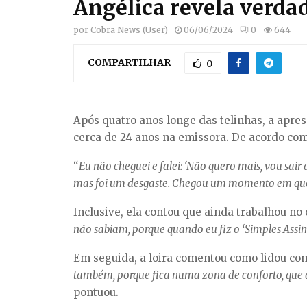
Angélica revela verdad
por
Cobra News (User)
06/06/2024
0
644
COMPARTILHAR
0
Após quatro anos longe das telinhas, a apr
cerca de 24 anos na emissora. De acordo co
“
Eu não cheguei e falei: ‘Não quero mais, vou sair
mas foi um desgaste. Chegou um momento em que u
Inclusive, ela contou que ainda trabalhou 
não sabiam, porque quando eu fiz o ‘Simples Assim’
Em seguida, a loira comentou como lidou co
também, porque fica numa zona de conforto, que d
pontuou.