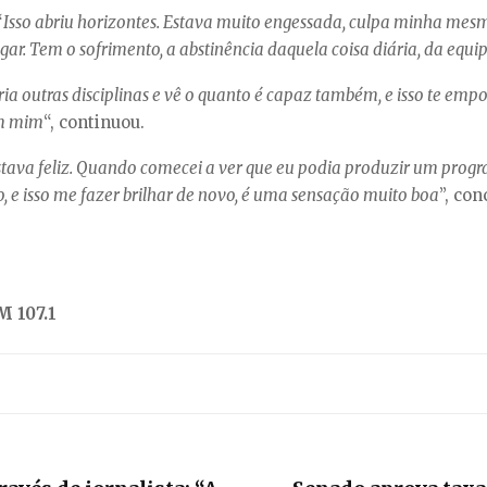
“
Isso abriu horizontes. Estava muito engessada, culpa minha mesm
ar. Tem o sofrimento, a abstinência daquela coisa diária, da equip
ia outras disciplinas e vê o quanto é capaz também, e isso te empo
em mim
“, continuou.
ava feliz. Quando comecei a ver que eu podia produzir um progra
sso, e isso me fazer brilhar de novo, é uma sensação muito boa
”, co
 107.1