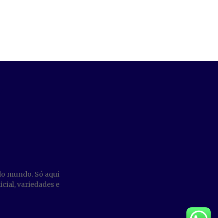
do mundo. Só aqui
cial, variedades e