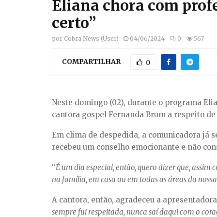
Eliana chora com profe
certo”
por
Cobra News (User)
04/06/2024
0
567
COMPARTILHAR
0
Neste domingo (02), durante o programa Elia
cantora gospel Fernanda Brum a respeito de s
Em clima de despedida, a comunicadora já se
recebeu um conselho emocionante e não cons
“
É um dia especial, então, quero dizer que, assim 
na família, em casa ou em todas as áreas da nossa
A cantora, então, agradeceu a apresentadora
sempre fui respeitada, nunca saí daqui com o coraç