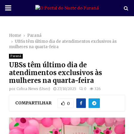
P
R
Home
Paraná
I
UBSs têm último dia de atendimentos exclusivos às
mulheres na quarta-feira
M
Paraná
UBSs têm último dia de
A
atendimentos exclusivos às
mulheres na quarta-feira
R
por
Cobra News (User)
27/10/2025
0
326
COMPARTILHAR
Y
0
M