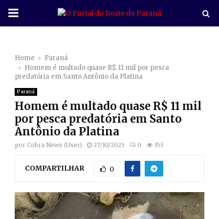
P
R
Home
Paraná
I
Homem é multado quase R$ 11 mil por pesca
predatória em Santo Antônio da Platina
M
Paraná
Homem é multado quase R$ 11 mil
A
por pesca predatória em Santo
Antônio da Platina
R
por
Cobra News (User)
27/10/2025
0
353
COMPARTILHAR
Y
0
M