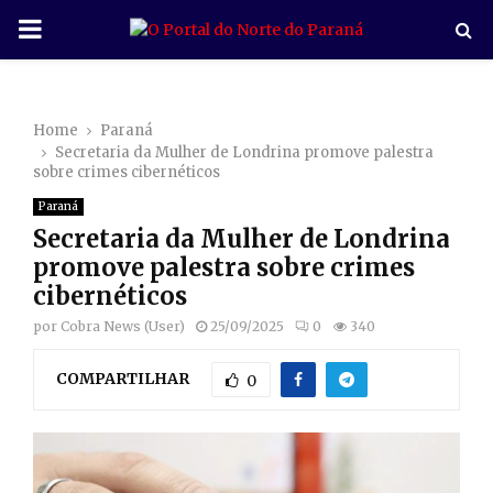
P
R
Home
Paraná
I
Secretaria da Mulher de Londrina promove palestra
sobre crimes cibernéticos
M
Paraná
Secretaria da Mulher de Londrina
A
promove palestra sobre crimes
cibernéticos
R
por
Cobra News (User)
25/09/2025
0
340
COMPARTILHAR
Y
0
M