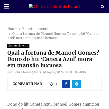
P
R
Home
Entretenimento
I
Qual a fortuna de Manoel Gomes? Dono do hit ‘Caneta
Azul’ mora em mansão luxuosa
M
Entretenimento
Qual a fortuna de Manoel Gomes?
A
Dono do hit ‘Caneta Azul’ mora
em mansão luxuosa
R
por
Cobra News (User)
24/06/2024
0
5006
COMPARTILHAR
Y
0
M
Dono do hit Caneta Azul, Manoel Gomes anunciou