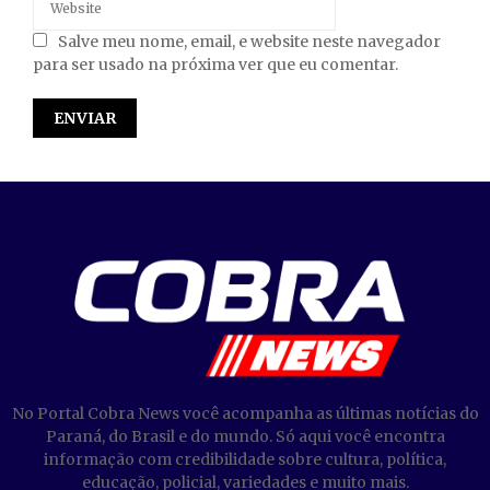
Salve meu nome, email, e website neste navegador
para ser usado na próxima ver que eu comentar.
No Portal Cobra News você acompanha as últimas notícias do
Paraná, do Brasil e do mundo. Só aqui você encontra
informação com credibilidade sobre cultura, política,
educação, policial, variedades e muito mais.