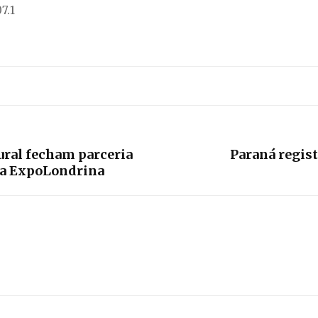
7.1
ural fecham parceria
Paraná regis
 da ExpoLondrina