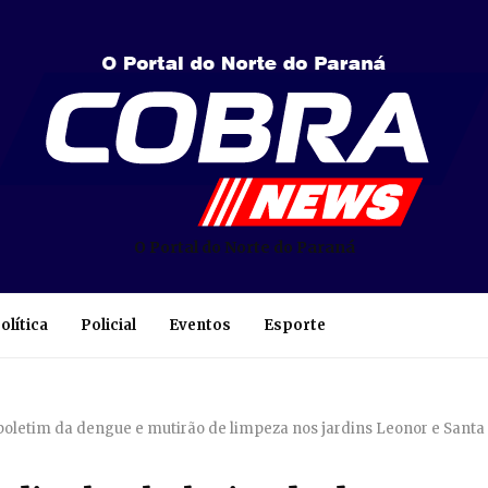
O Portal do Norte do Paraná
olítica
Policial
Eventos
Esporte
boletim da dengue e mutirão de limpeza nos jardins Leonor e Santa 