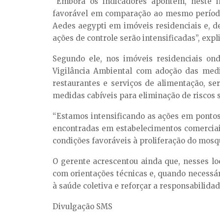
“Embora os indicadores apontem, neste i
favorável em comparação ao mesmo período 
Aedes aegypti em imóveis residenciais e, de
ações de controle serão intensificadas”, expl
Segundo ele, nos imóveis residenciais on
Vigilância Ambiental com adoção das medi
restaurantes e serviços de alimentação, se
medidas cabíveis para eliminação de riscos 
“Estamos intensificando as ações em pontos
encontradas em estabelecimentos comerciais
condições favoráveis à proliferação do mosqu
O gerente acrescentou ainda que, nesses loc
com orientações técnicas e, quando necessári
à saúde coletiva e reforçar a responsabilid
Divulgação SMS