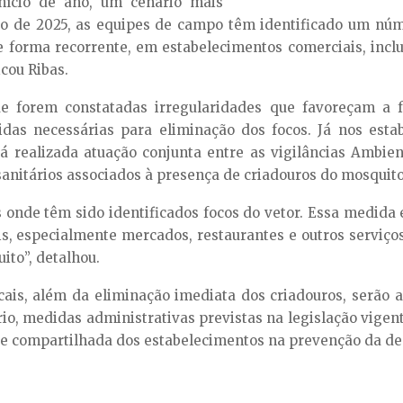
nício de ano, um cenário mais
de 2025, as equipes de campo têm identificado um núme
 forma recorrente, em estabelecimentos comerciais, inclu
icou Ribas.
de forem constatadas irregularidades que favoreçam a 
das necessárias para eliminação dos focos. Já nos esta
rá realizada atuação conjunta entre as vigilâncias Ambie
sanitários associados à presença de criadouros do mosquito
 onde têm sido identificados focos do vetor. Essa medida 
, especialmente mercados, restaurantes e outros serviço
ito”, detalhou.
ais, além da eliminação imediata dos criadouros, serão a
o, medidas administrativas previstas na legislação vigent
ade compartilhada dos estabelecimentos na prevenção da de