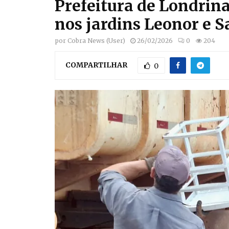
Prefeitura de Londrin
nos jardins Leonor e S
por
Cobra News (User)
26/02/2026
0
204
COMPARTILHAR
0