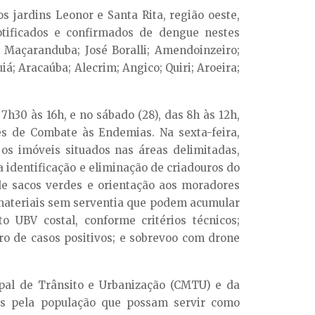
jardins Leonor e Santa Rita, região oeste,
tificados e confirmados de dengue nestes
: Maçaranduba; José Boralli; Amendoinzeiro;
uiá; Aracaúba; Alecrim; Angico; Quiri; Aroeira;
 7h30 às 16h, e no sábado (28), das 8h às 12h,
 de Combate às Endemias. Na sexta-feira,
 os imóveis situados nas áreas delimitadas,
a identificação e eliminação de criadouros do
de sacos verdes e orientação aos moradores
materiais sem serventia que podem acumular
o UBV costal, conforme critérios técnicos;
o de casos positivos; e sobrevoo com drone
pal de Trânsito e Urbanização (CMTU) e da
dos pela população que possam servir como