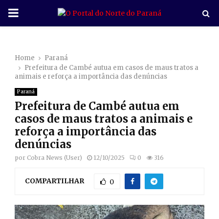
P
R
Home
Paraná
I
Prefeitura de Cambé autua em casos de maus tratos a
animais e reforça a importância das denúncias
M
Paraná
Prefeitura de Cambé autua em
A
casos de maus tratos a animais e
reforça a importância das
R
denúncias
por
Cobra News (User)
12/10/2025
0
316
Y
COMPARTILHAR
0
M