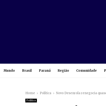
Mundo
Brasil
Paraná
Região
Comunidade
P
Home
Política
Novo Desenrola renegocia quase
Política