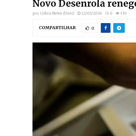
Novo Desenrola renego
por
Cobra News (User)
22/05/2026
0
130
COMPARTILHAR
0