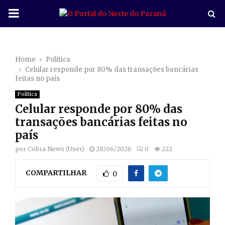
P
R
Home
Política
I
Celular responde por 80% das transações bancárias
feitas no país
M
Política
Celular responde por 80% das
A
transações bancárias feitas no
país
R
por
Cobra News (User)
28/06/2026
0
222
COMPARTILHAR
Y
0
M