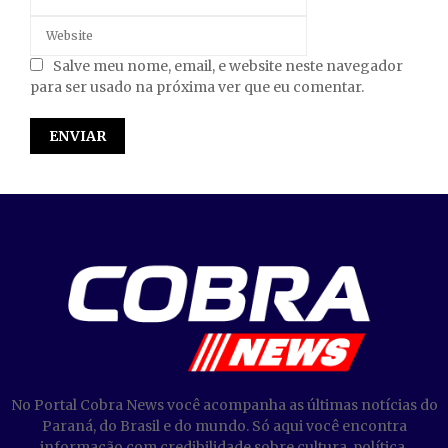
Salve meu nome, email, e website neste navegador
para ser usado na próxima ver que eu comentar.
No Portal Cobra News você acompanha as últimas notícias do
Paraná, do Brasil e do mundo. Só aqui você encontra
informação com credibilidade sobre cultura, política,