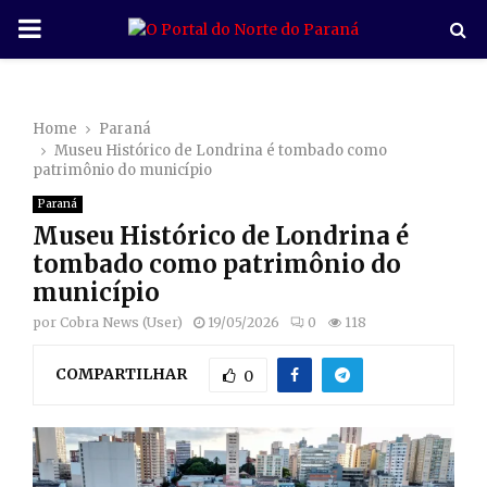
P
R
Home
Paraná
I
Museu Histórico de Londrina é tombado como
patrimônio do município
M
Paraná
Museu Histórico de Londrina é
A
tombado como patrimônio do
município
R
por
Cobra News (User)
19/05/2026
0
118
COMPARTILHAR
Y
0
M