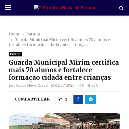
P
R
Home
Paraná
I
Guarda Municipal Mirim certifica mais 70 alunos e
fortalece formação cidadã entre crianças
M
Paraná
Guarda Municipal Mirim certifica
A
mais 70 alunos e fortalece
formação cidadã entre crianças
R
por
Cobra News (User)
01/07/2026
0
106
COMPARTILHAR
Y
0
M