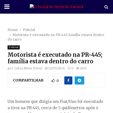
P
R
Home
Policial
I
Motorista é executado na PR-445; família estava dentro
do carro
M
Policial
Motorista é executado na PR-445;
A
família estava dentro do carro
por
Cobra News (User)
11/07/2024
0
1811
R
COMPARTILHAR
0
Y
M
Um homem que dirigia um Fiat/Uno foi executado
a tiros na PR-445, cerca de 5 quilômetros após o