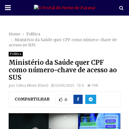
P
R
Home
Política
I
Ministério da Saúde quer CPF como número-chave de
acesso ao SUS
M
Política
Ministério da Saúde quer CPF
A
como número-chave de acesso ao
SUS
R
por
Cobra News (User)
11/06/2025
0
398
COMPARTILHAR
Y
0
M