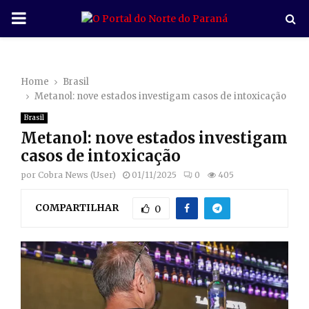
P
R
Home
Brasil
I
Metanol: nove estados investigam casos de intoxicação
Brasil
M
Metanol: nove estados investigam
casos de intoxicação
A
por
Cobra News (User)
01/11/2025
0
405
R
COMPARTILHAR
0
Y
M