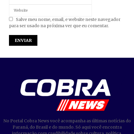
Salve meu nome, email, e website neste navegador
para ser usado na próxima ver que eu comentar.
No Portal Cobra News você acompanha as últimas notícias do
Paraná, do Brasil e do mundo. Só aqui você encontra
informação com credibilidade sobre cultura, política,