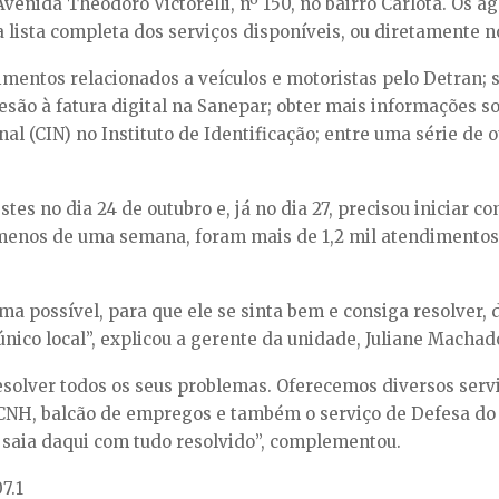
venida Theodoro Victorelli, nº 150, no bairro Carlota. Os a
lista completa dos serviços disponíveis, ou diretamente n
mentos relacionados a veículos e motoristas pelo Detran; s
são à fatura digital na Sanepar; obter mais informações s
nal (CIN) no Instituto de Identificação; entre uma série de
tes no dia 24 de outubro e, já no dia 27, precisou iniciar 
m menos de uma semana, foram mais de 1,2 mil atendimentos
 possível, para que ele se sinta bem e consiga resolver, d
único local”, explicou a gerente da unidade, Juliane Machad
 resolver todos os seus problemas. Oferecemos diversos ser
 CNH, balcão de empregos e também o serviço de Defesa d
 saia daqui com tudo resolvido”, complementou.
7.1