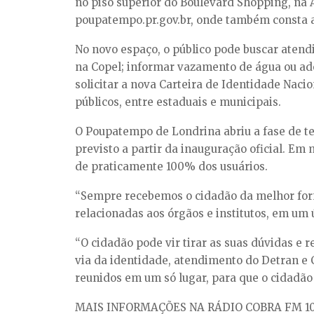
no piso superior do Boulevard Shopping, na A
poupatempo.pr.gov.br, onde também consta a 
No novo espaço, o público pode buscar atendi
na Copel; informar vazamento de água ou ade
solicitar a nova Carteira de Identidade Nacio
públicos, entre estaduais e municipais.
O Poupatempo de Londrina abriu a fase de tes
previsto a partir da inauguração oficial. E
de praticamente 100% dos usuários.
“Sempre recebemos o cidadão da melhor forma
relacionadas aos órgãos e institutos, em um 
“O cidadão pode vir tirar as suas dúvidas e
via da identidade, atendimento do Detran e
reunidos em um só lugar, para que o cidadão
MAIS INFORMAÇÕES NA RÁDIO COBRA FM 10