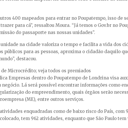
outros 400 mapeados para entrar no Poupatempo, isso de se
a trazer para cá”, ressaltou Moura. “Já temos o Gov.br no
emissão do passaporte nas nossas unidades”.
 unidade na cidade valoriza o tempo e facilita a vida dos 
 públicos para as pessoas, aproxima o cidadão daquilo que 
 mundo”, destacou.
o de Microcrédito; veja todos os premiados
a Empresas dentro do Poupatempo de Londrina visa auxi
 negócio. Lá será possível encontrar informações como en
gularização do empreendimento, quais órgãos serão necessá
oempresa (ME), entre outros serviços.
tividades enquadradas como de baixo risco do País, com 9
colocado, tem 962 atividades, enquanto que São Paulo tem