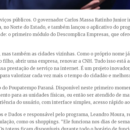
rviços públicos. O governador Carlos Massa Ratinho Junior i
no Norte do Estado, e também lançou o aplicativo do prog
de: o primeiro módulo do Descomplica Empresas, que ofere
 mas também as cidades vizinhas. Como o próprio nome já 
o filho, abrir uma empresa, renovar a CNH. Tudo isso está a
sa prestação de serviço na internet. É um projeto inovador
para valorizar cada vez mais o tempo do cidadão e melhorar
ivo do Poupatempo Paraná. Disponível neste primeiro mome
nto para as unidades físicas, ou então ser atendido de mane
riência do usuário, com interface simples, acesso rápido ao
s e Dados e responsável pelo programa, Leandro Moura, re
opulação, como os shoppings. “Ele funciona nos dias de se
 Os totens ficam disponíveis durante todo o horário de fun