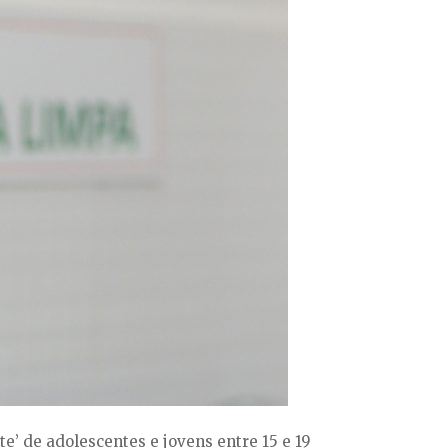
’ de adolescentes e jovens entre 15 e 19