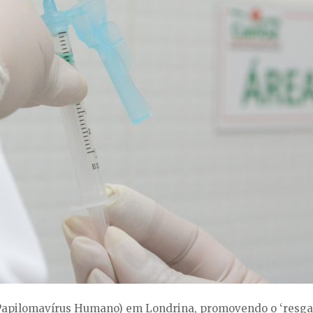
(Papilomavírus Humano) em Londrina, promovendo o ‘resgate