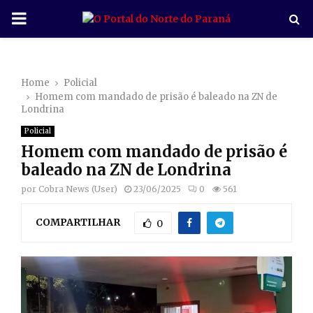
P
R
Home
Policial
I
Homem com mandado de prisão é baleado na ZN de
Londrina
M
Policial
Homem com mandado de prisão é
A
baleado na ZN de Londrina
por
Cobra News (User)
23/06/2025
0
561
R
COMPARTILHAR
0
Y
M