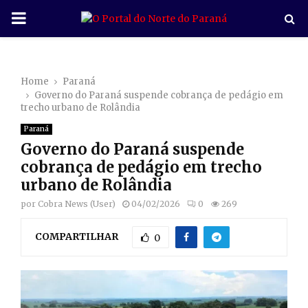
P
R
Home
Paraná
I
Governo do Paraná suspende cobrança de pedágio em
trecho urbano de Rolândia
M
Paraná
Governo do Paraná suspende
A
cobrança de pedágio em trecho
urbano de Rolândia
R
por
Cobra News (User)
04/02/2026
0
269
COMPARTILHAR
Y
0
M