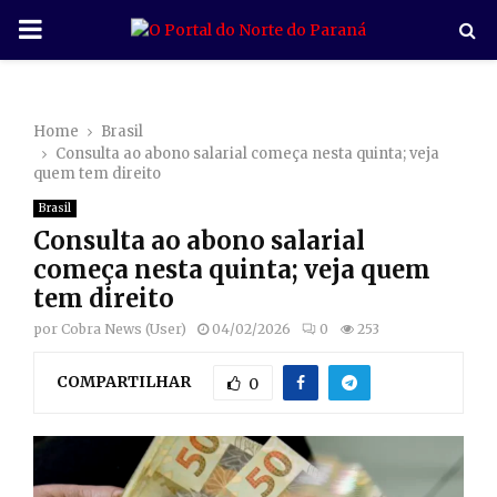
P
R
Home
Brasil
I
Consulta ao abono salarial começa nesta quinta; veja
quem tem direito
M
Brasil
Consulta ao abono salarial
A
começa nesta quinta; veja quem
tem direito
R
por
Cobra News (User)
04/02/2026
0
253
COMPARTILHAR
Y
0
M