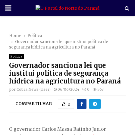
P
R
Home
Política
I
Governador sanciona lei que institui política de
segurança hídrica na agricultura no Paraná
M
Política
Governador sanciona lei que
A
institui política de segurança
hídrica na agricultura no Paraná
R
por
Cobra News (User)
06/06/2024
0
563
COMPARTILHAR
Y
0
M
O governador Carlos Massa Ratinho Junior