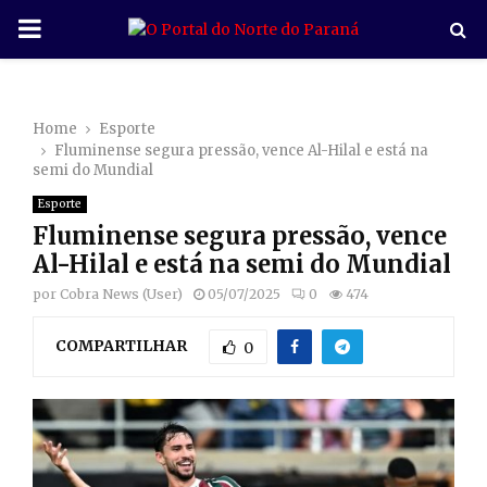
P
R
Home
Esporte
I
Fluminense segura pressão, vence Al-Hilal e está na
semi do Mundial
M
Esporte
Fluminense segura pressão, vence
A
Al-Hilal e está na semi do Mundial
por
Cobra News (User)
05/07/2025
0
474
R
COMPARTILHAR
0
Y
M