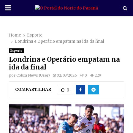
P
R
Home
Esporte
I
Londrina e Operário empatam na ida da final
Esporte
M
Londrina e Operário empatam na
ida da final
A
por
Cobra News (User)
02/03/2026
0
229
R
COMPARTILHAR
0
Y
M