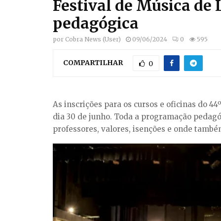
Festival de Música de
pedagógica
por
Cobra News (User)
09/06/2024
0
595
COMPARTILHAR
0
As inscrições para os cursos e oficinas do 4
dia 30 de junho. Toda a programação pedagóg
professores, valores, isenções e onde também