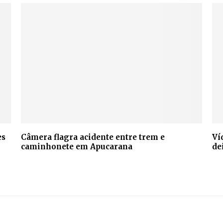
es
Câmera flagra acidente entre trem e
Ví
caminhonete em Apucarana
de