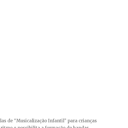
as de “Musicalização Infantil” para crianças
 ritmo e possibilita a formação de bandas.