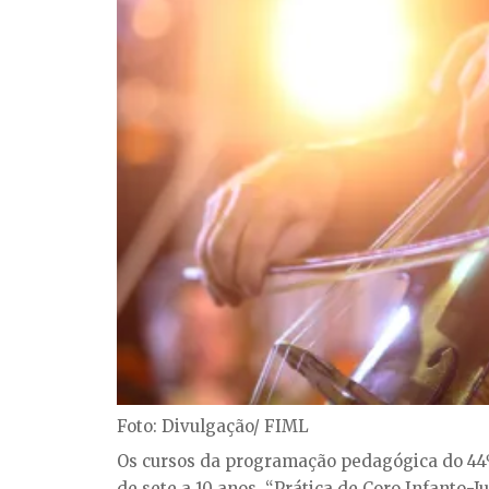
Foto: Divulgação/ FIML
Os cursos da programação pedagógica do 44º 
de sete a 10 anos, “Prática de Coro Infanto-