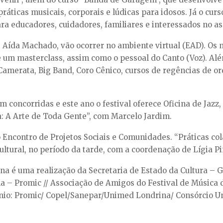
ráticas musicais, corporais e lúdicas para idosos. Já o cur
ra educadores, cuidadores, familiares e interessados no as
de Aída Machado, vão ocorrer no ambiente virtual (EAD). Os
 um masterclass, assim como o pessoal do Canto (Voz). Alé
Camerata, Big Band, Coro Cênico, cursos de regências de or
m concorridas e este ano o festival oferece Oficina de Jaz
 A Arte de Toda Gente”, com Marcelo Jardim.
o o Encontro de Projetos Sociais e Comunidades. “Práticas c
Cultural, no período da tarde, com a coordenação de Lígia P
na é uma realização da Secretaria de Estado da Cultura – G
na – Promic // Associação de Amigos do Festival de Música 
ínio: Promic/ Copel/Sanepar/Unimed Londrina/ Consórcio U