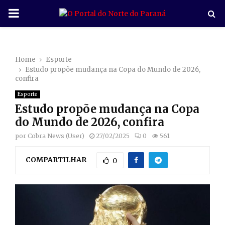
P
R
Home
Esporte
I
Estudo propõe mudança na Copa do Mundo de 2026,
confira
M
Esporte
Estudo propõe mudança na Copa
A
do Mundo de 2026, confira
por
Cobra News (User)
27/02/2025
0
561
R
COMPARTILHAR
0
Y
M