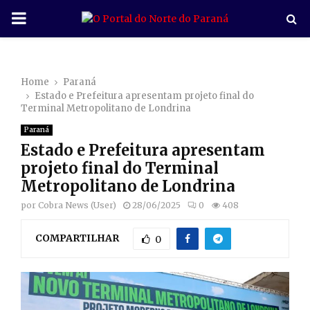
P
R
Home
Paraná
I
Estado e Prefeitura apresentam projeto final do
Terminal Metropolitano de Londrina
M
Paraná
Estado e Prefeitura apresentam
A
projeto final do Terminal
Metropolitano de Londrina
R
por
Cobra News (User)
28/06/2025
0
408
COMPARTILHAR
Y
0
M