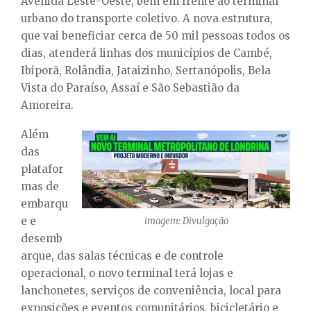
Avenida Leste-Oeste, bem em frente ao terminal
urbano do transporte coletivo. A nova estrutura,
que vai beneficiar cerca de 50 mil pessoas todos os
dias, atenderá linhas dos municípios de Cambé,
Ibiporã, Rolândia, Jataizinho, Sertanópolis, Bela
Vista do Paraíso, Assaí e São Sebastião da
Amoreira.
Além
das
platafor
mas de
embarqu
e e
imagem: Divulgação
desemb
arque, das salas técnicas e de controle
operacional, o novo terminal terá lojas e
lanchonetes, serviços de conveniência, local para
exposições e eventos comunitários, bicicletário e