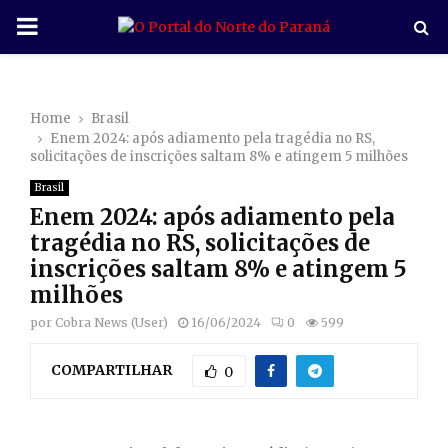
P
R
Home
Brasil
I
Enem 2024: após adiamento pela tragédia no RS,
solicitações de inscrições saltam 8% e atingem 5 milhões
M
Brasil
Enem 2024: após adiamento pela
A
tragédia no RS, solicitações de
inscrições saltam 8% e atingem 5
R
milhões
por
Cobra News (User)
16/06/2024
0
599
Y
COMPARTILHAR
0
M