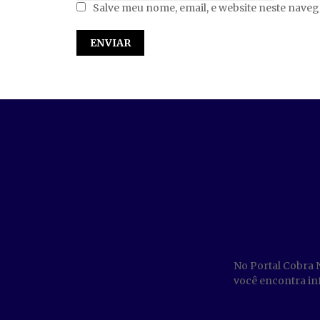
Salve meu nome, email, e website neste nave
No Portal Cobra 
você encontra inf