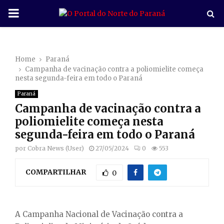
P
R
Home
Paraná
I
Campanha de vacinação contra a poliomielite começa
nesta segunda-feira em todo o Paraná
M
Paraná
Campanha de vacinação contra a
A
poliomielite começa nesta
segunda-feira em todo o Paraná
R
por
Cobra News (User)
27/05/2024
0
553
COMPARTILHAR
Y
0
M
A Campanha Nacional de Vacinação contra a