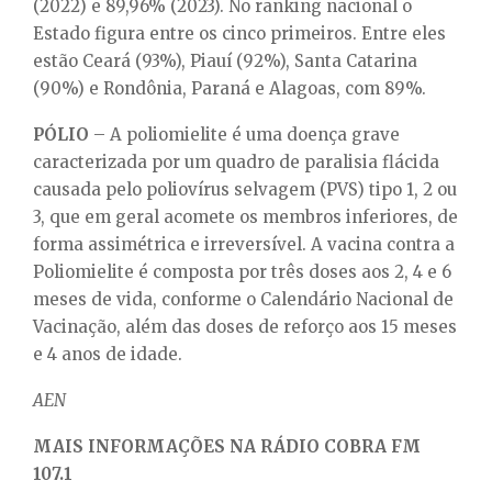
(2022) e 89,96% (2023). No ranking nacional o
Estado figura entre os cinco primeiros. Entre eles
estão Ceará (93%), Piauí (92%), Santa Catarina
(90%) e Rondônia, Paraná e Alagoas, com 89%.
PÓLIO
– A poliomielite é uma doença grave
caracterizada por um quadro de paralisia flácida
causada pelo poliovírus selvagem (PVS) tipo 1, 2 ou
3, que em geral acomete os membros inferiores, de
forma assimétrica e irreversível. A vacina contra a
Poliomielite é composta por três doses aos 2, 4 e 6
meses de vida, conforme o Calendário Nacional de
Vacinação, além das doses de reforço aos 15 meses
e 4 anos de idade.
AEN
MAIS INFORMAÇÕES NA RÁDIO COBRA FM
107.1