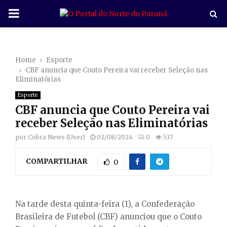
P
R
Home
Esporte
I
CBF anuncia que Couto Pereira vai receber Seleção nas
Eliminatórias
M
Esporte
CBF anuncia que Couto Pereira vai
A
receber Seleção nas Eliminatórias
por
Cobra News (User)
02/08/2024
0
537
R
COMPARTILHAR
0
Y
M
Na tarde desta quinta-feira (1), a Confederação
Brasileira de Futebol (CBF) anunciou que o Couto