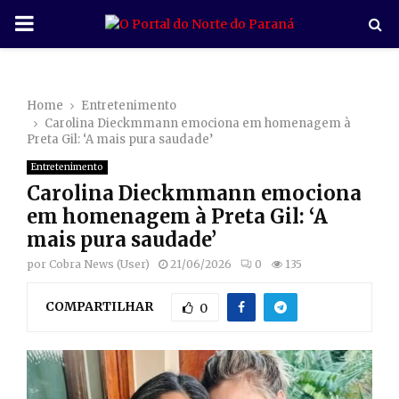
P
R
Home
Entretenimento
I
Carolina Dieckmmann emociona em homenagem à
Preta Gil: ‘A mais pura saudade’
M
Entretenimento
Carolina Dieckmmann emociona
A
em homenagem à Preta Gil: ‘A
mais pura saudade’
R
por
Cobra News (User)
21/06/2026
0
135
COMPARTILHAR
Y
0
M