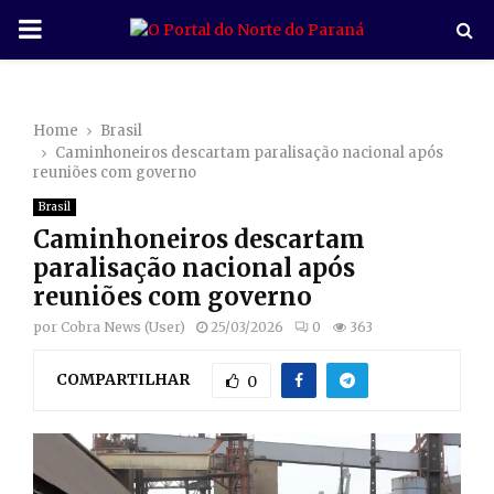
P
R
Home
Brasil
I
Caminhoneiros descartam paralisação nacional após
reuniões com governo
M
Brasil
Caminhoneiros descartam
A
paralisação nacional após
reuniões com governo
R
por
Cobra News (User)
25/03/2026
0
363
COMPARTILHAR
Y
0
M